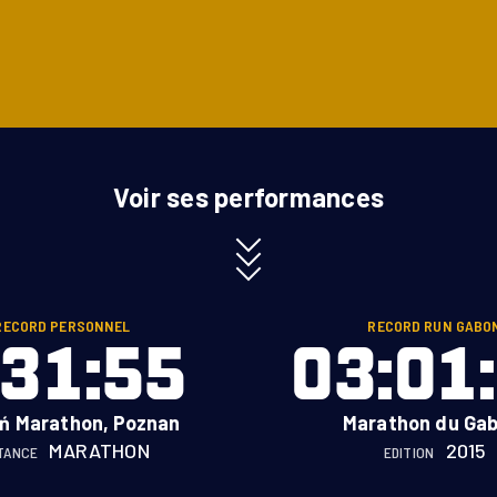
Voir ses performances
RECORD PERSONNEL
RECORD RUN GABO
:31:55
03:01
ń Marathon, Poznan
Marathon du Gab
MARATHON
2015
TANCE
EDITION