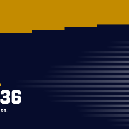
N
:36
on,