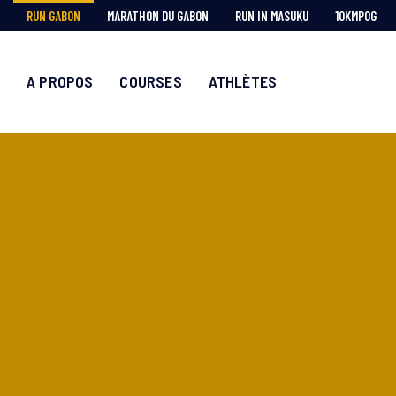
RUN GABON
MARATHON DU GABON
RUN IN MASUKU
10KMPOG
A PROPOS
COURSES
ATHLÈTES