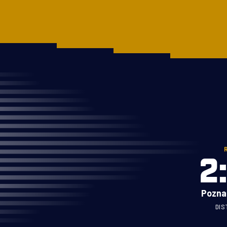
RUN GABON
A PROPOS
COURSES
COURSES
Marathon du Gabon
ATHLÈTES
Run in Masuku
LABELS
10KMPOG
ENGAGEMENTS
2
NGOZO
CONTACT
Pozna
DIS