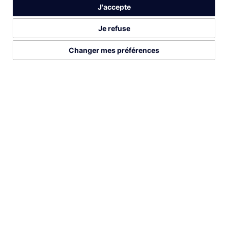
J'accepte
12
2:14:08
Marathon
2011
Je refuse
Changer mes préférences
PROFIL COMPLETE SUR
2026©Run Gabon
Mentions légales
Préférences cookies
DÉCOUVREZ AUSSI CES ATHLÈTES
LISTE COMPLÈTE