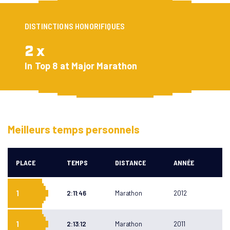
CONTACT
DISTINCTIONS HONORIFIQUES
2 x
In Top 8 at Major Marathon
Meilleurs temps personnels
PLACE
TEMPS
DISTANCE
ANNÉE
1
2:11:46
Marathon
2012
1
2:13:12
Marathon
2011