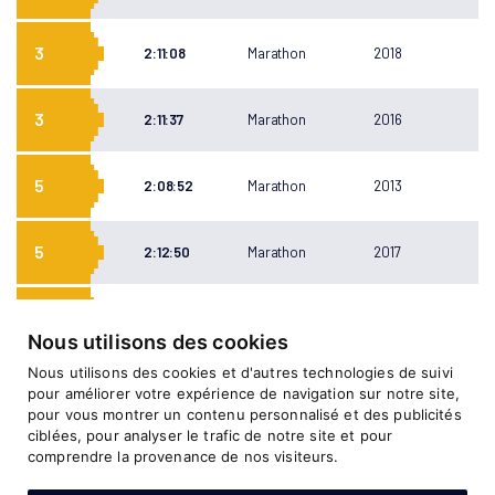
3
2:11:08
Marathon
2018
3
2:11:37
Marathon
2016
5
2:08:52
Marathon
2013
5
2:12:50
Marathon
2017
8
2:10:18
Marathon
2014
Nous utilisons des cookies
Nous utilisons des cookies et d'autres technologies de suivi
10
2:13:25
Marathon
2009
pour améliorer votre expérience de navigation sur notre site,
pour vous montrer un contenu personnalisé et des publicités
ciblées, pour analyser le trafic de notre site et pour
11
2:13:27
Marathon
2009
comprendre la provenance de nos visiteurs.