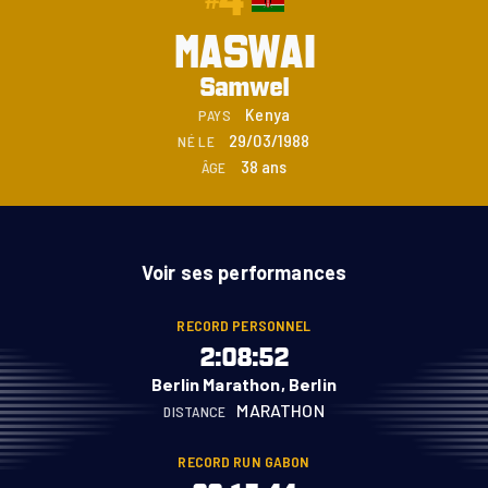
4
#
MASWAI
Samwel
Kenya
PAYS
29/03/1988
NÉ LE
38 ans
ÂGE
Voir ses performances
RECORD PERSONNEL
2:08:52
Berlin Marathon, Berlin
MARATHON
DISTANCE
RECORD RUN GABON