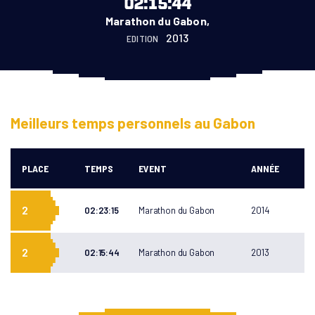
02:15:44
Marathon du Gabon,
2013
EDITION
Meilleurs temps personnels au Gabon
PLACE
TEMPS
EVENT
ANNÉE
RUN GABON
2
02:23:15
Marathon du Gabon
2014
A PROPOS
COURSES
COURSES
Marathon du Gabon
2
ATHLÈTES
02:15:44
Marathon du Gabon
2013
Run in Masuku
LABELS
10KMPOG
ENGAGEMENTS
NGOZO