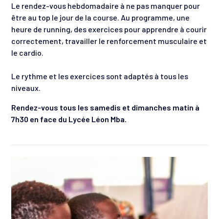
Le rendez-vous hebdomadaire à ne pas manquer pour
être au top le jour de la course. Au programme, une
heure de running, des exercices pour apprendre à courir
correctement, travailler le renforcement musculaire et
le cardio.
MARATHON DU GABON
Le rythme et les exercices sont adaptés à tous les
RÉSULTATS
COURSES
niveaux.
ELITE
Marathon du Gabon
PARTENAIRES
Semi-Marathon
Rendez-vous tous les samedis et dimanches matin à
CONTACT
10KM
7h30 en face du Lycée Léon Mba.
FAQ
La Gabonaise
DÉCOUVREZ LE GABON
Kids Run 3KM
Kids Run 1,5KM
REJOIGNEZ-NOUS