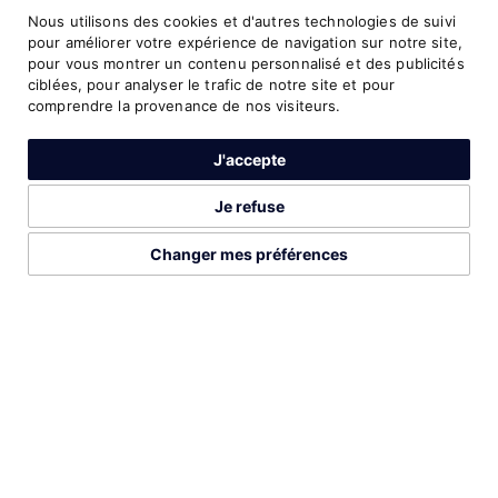
Nous utilisons des cookies et d'autres technologies de suivi
6
8:37.68
3000 Metres
2018
pour améliorer votre expérience de navigation sur notre site,
pour vous montrer un contenu personnalisé et des publicités
ciblées, pour analyser le trafic de notre site et pour
8
4:03.79
1500 Metres
2019
comprendre la provenance de nos visiteurs.
J'accepte
10
4:23.35
One Mile
2019
Je refuse
11
4:04.43
1500 Metres
2019
Changer mes préférences
2026©Run Gabon
Mentions légales
Préférences cookies
PROFIL COMPLETE SUR
DÉCOUVREZ AUSSI CES ATHLÈTES
LISTE COMPLÈTE