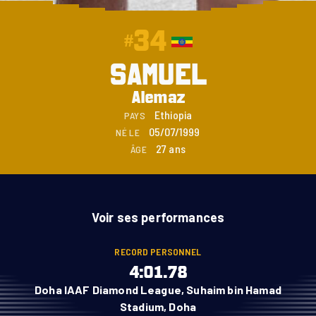
34
#
SAMUEL
Alemaz
Ethiopia
PAYS
05/07/1999
NÉ LE
27 ans
ÂGE
Voir ses performances
RECORD PERSONNEL
4:01.78
Doha IAAF Diamond League, Suhaim bin Hamad
Stadium, Doha