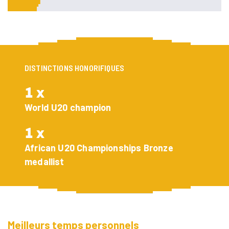
ATHLÈTES
Run in Masuku
LABELS
10KMPOG
ENGAGEMENTS
NGOZO
CONTACT
DISTINCTIONS HONORIFIQUES
1 x
World U20 champion
1 x
African U20 Championships Bronze
medallist
Meilleurs temps personnels