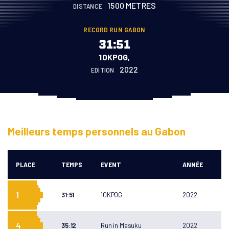
1500 METRES
DISTANCE
RECORD RUN GABON
31:51
10KPOG,
2022
EDITION
Meilleurs temps personnels au Gabon
PLACE
TEMPS
EVENT
ANNÉE
RUN GABON
1
31:51
10KPOG
2022
A PROPOS
COURSES
COURSES
Marathon du Gabon
4
35:12
Run in Masuku
2022