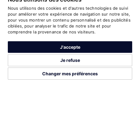
10
14:56.50
5000 Metres
2019
Nous utilisons des cookies et d'autres technologies de suivi
pour améliorer votre expérience de navigation sur notre site,
pour vous montrer un contenu personnalisé et des publicités
ciblées, pour analyser le trafic de notre site et pour
comprendre la provenance de nos visiteurs.
PROFIL COMPLETE SUR
J'accepte
Je refuse
Changer mes préférences
DÉCOUVREZ AUSSI CES ATHLÈTES
LISTE COMPLÈTE
2026©Run Gabon
Mentions légales
Préférences cookies