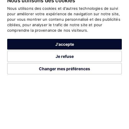
Nous utilisons des cookies
5
1:07:15
Half Marathon
2023
Nous utilisons des cookies et d'autres technologies de suivi
pour améliorer votre expérience de navigation sur notre site,
pour vous montrer un contenu personnalisé et des publicités
ciblées, pour analyser le trafic de notre site et pour
comprendre la provenance de nos visiteurs.
PROFIL COMPLETE SUR
J'accepte
Je refuse
DÉCOUVREZ AUSSI CES ATHLÈTES
Changer mes préférences
LISTE COMPLÈTE
2026©Run Gabon
Mentions légales
Préférences cookies