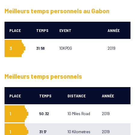
Meilleurs temps personnels au Gabon
RUN GABON
A PROPOS
COURSES
PLACE
TEMPS
EVENT
ANNÉE
COURSES
Marathon du Gabon
ATHLÈTES
Run in Masuku
3
31:58
10KPOG
2019
LABELS
10KMPOG
ENGAGEMENTS
NGOZO
CONTACT
Meilleurs temps personnels
PLACE
TEMPS
DISTANCE
ANNÉE
1
50:32
10 Miles Road
2019
1
31:17
10 Kilometres
2019