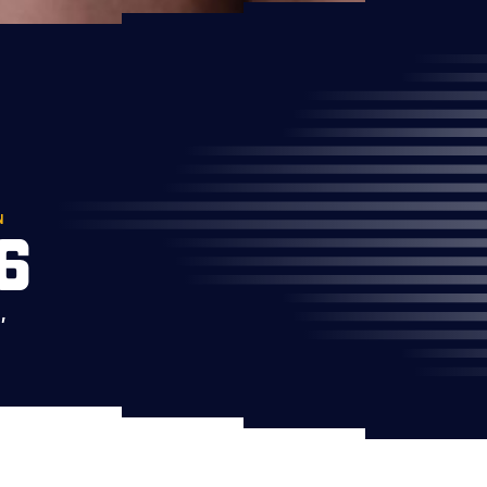
N
6
,