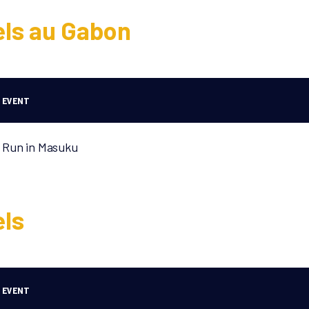
els au Gabon
EVENT
Run in Masuku
els
EVENT