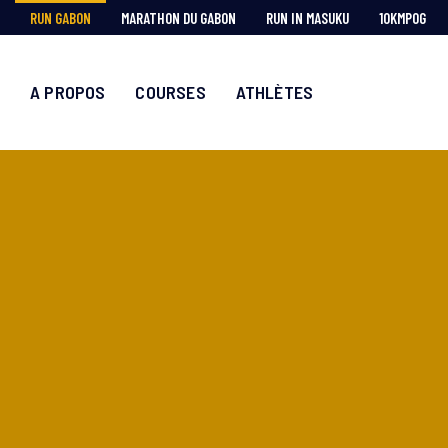
RUN GABON
MARATHON DU GABON
RUN IN MASUKU
10KMPOG
A PROPOS
COURSES
ATHLÈTES