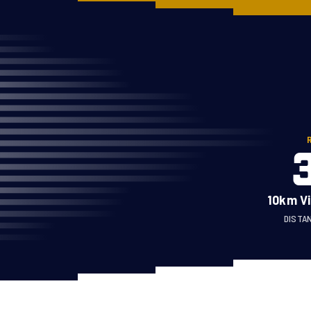
RUN GABON
A PROPOS
COURSES
COURSES
Marathon du Gabon
ATHLÈTES
Run in Masuku
LABELS
10KMPOG
ENGAGEMENTS
NGOZO
CONTACT
10km Vi
DISTA