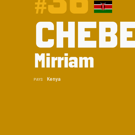
36
#
CHEB
Mirriam
Kenya
PAYS