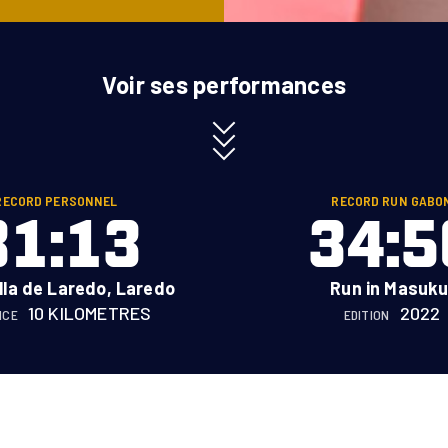
Voir ses performances
RECORD PERSONNEL
RECORD RUN GABO
31:13
34:5
lla de Laredo, Laredo
Run in Masuku
10 KILOMETRES
2022
NCE
EDITION