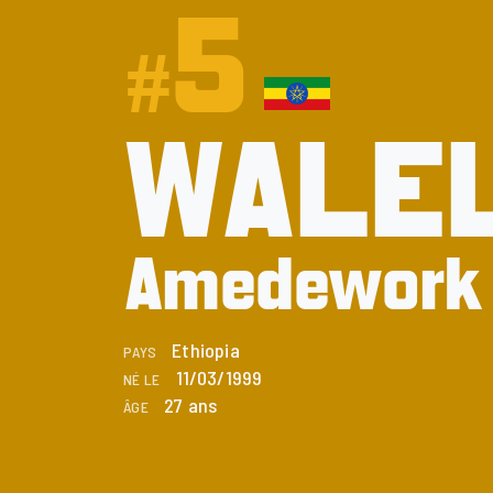
5
#
WALE
Amedework
Ethiopia
PAYS
11/03/1999
NÉ LE
27 ans
ÂGE