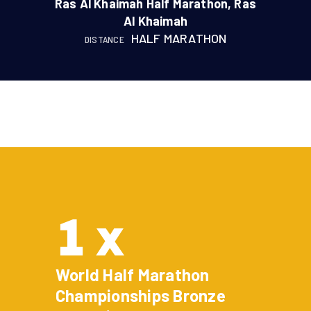
Ras Al Khaimah Half Marathon, Ras
Al Khaimah
HALF MARATHON
DISTANCE
1 x
World Half Marathon
Championships Bronze