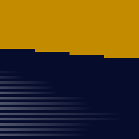
RUN GABON
A PROPOS
COURSES
COURSES
Marathon du Gabon
ATHLÈTES
Run in Masuku
LABELS
10KMPOG
ENGAGEMENTS
NGOZO
CONTACT