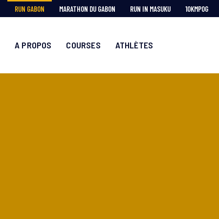
RUN GABON
MARATHON DU GABON
RUN IN MASUKU
10KMPOG
A PROPOS
COURSES
ATHLÈTES