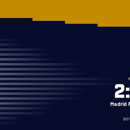
RUN GABON
A PROPOS
COURSES
COURSES
Marathon du Gabon
ATHLÈTES
Run in Masuku
LABELS
10KMPOG
ENGAGEMENTS
2
NGOZO
CONTACT
Madrid R
DIS