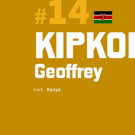
14
#
KIPKO
Geoffrey
Kenya
PAYS