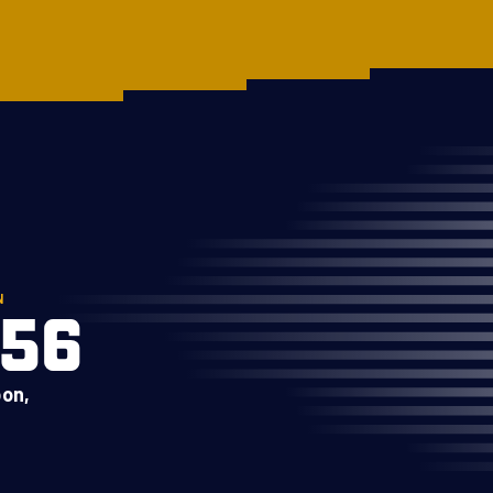
N
:56
on,