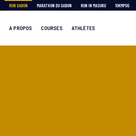
RUN GABON
MARATHON DU GABON
RUN IN MASUKU
10KMPOG
A PROPOS
COURSES
ATHLÈTES