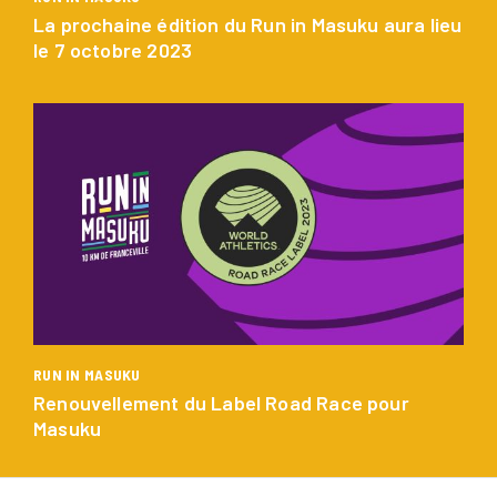
La prochaine édition du Run in Masuku aura lieu
le 7 octobre 2023
RUN GABON
A PROPOS
COURSES
COURSES
Marathon du Gabon
ATHLÈTES
Run in Masuku
LABELS
10KMPOG
ENGAGEMENTS
RUN IN MASUKU
NGOZO
Renouvellement du Label Road Race pour
CONTACT
Masuku