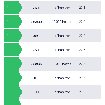
1
1:01:21
Half Marathon
2016
1
28:23.66
10,000 Metres
2014
1
1:00:51
Half Marathon
2014
MARATHON DU GABON
1
1:01:21
Half Marathon
2016
RÉSULTATS
COURSES
ELITE
Marathon du Gabon
PARTENAIRES
Semi-Marathon
1
28:23.66
10,000 Metres
2014
CONTACT
10KM
FAQ
La Gabonaise
1
1:00:51
Half Marathon
2014
DÉCOUVREZ LE GABON
Kids Run 3KM
Kids Run 1,5KM
1
1:01:21
Half Marathon
2016
REJOIGNEZ-NOUS