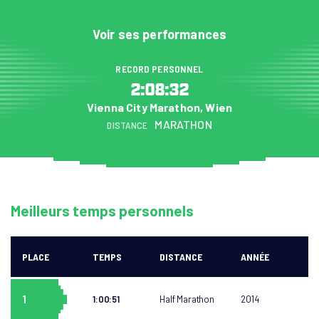
Voir ses performances
RECORD PERSONNEL
2:08:32
Vienna City Marathon, Wien
MARATHON
DISTANCE
Meilleurs temps personnels
PLACE
TEMPS
DISTANCE
ANNÉE
1
1:00:51
Half Marathon
2014