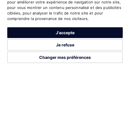
6
pour améliorer votre expérience de navigation sur notre site,
58:20
20 Kilometres
2023
pour vous montrer un contenu personnalisé et des publicités
ciblées, pour analyser le trafic de notre site et pour
comprendre la provenance de nos visiteurs.
7
1:01:19
Half Marathon
2017
J'accepte
7
1:01:19
Half Marathon
2017
Je refuse
7
1:01:19
Half Marathon
2017
Changer mes préférences
2026©Run Gabon
Mentions légales
Préférences cookies
8
1:02:19
Half Marathon
2023
8
1:02:19
Half Marathon
2023
8
1:02:19
Half Marathon
2023