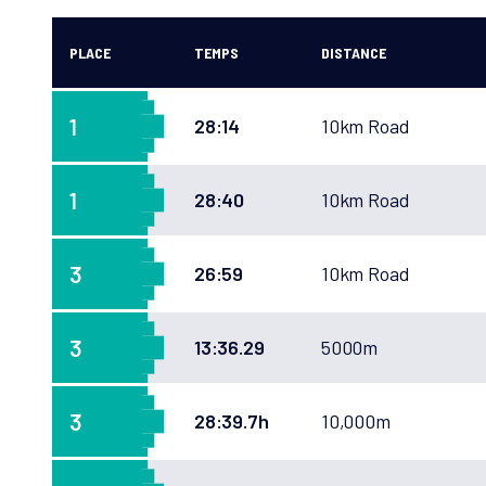
PLACE
TEMPS
DISTANCE
1
28:14
10km Road
1
28:40
10km Road
3
26:59
10km Road
3
13:36.29
5000m
3
28:39.7h
10,000m