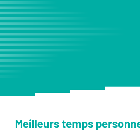
ELITE
10KM
PARTENAIRES
Kids Run 3KM
MÉDIAS
CONTACT
FAQ
DÉCOUVREZ LE GABON
Meilleurs temps personn