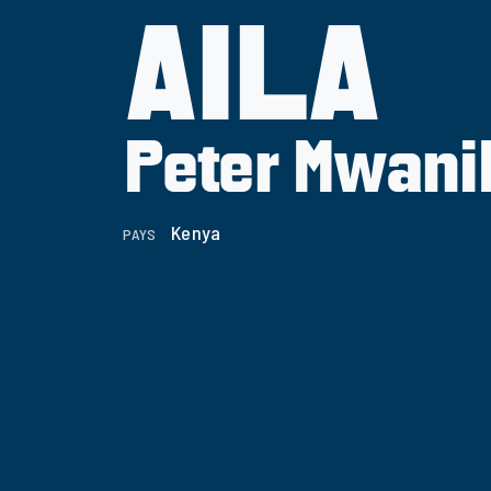
AILA
Peter Mwani
Kenya
PAYS