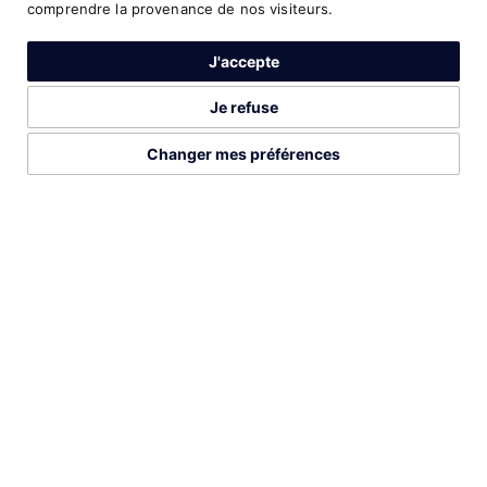
comprendre la provenance de nos visiteurs.
4
2:23:54
Marathon
2018
J'accepte
4
15:01.20
5000 Metres
2012
Je refuse
Changer mes préférences
2026©Run Gabon
Mentions légales
Préférences cookies
PROFIL COMPLETE SUR
DÉCOUVREZ AUSSI CES ATHLÈTES
LISTE COMPLÈTE