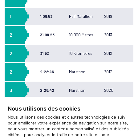
1
1:08:53
Half Marathon
2019
2
31:08.23
10,000 Metres
2013
2
31:52
10 Kilometres
2012
2
2:28:46
Marathon
2017
3
2:26:42
Marathon
2020
Nous utilisons des cookies
3
1:08:32
Half Marathon
2016
Nous utilisons des cookies et d'autres technologies de suivi
pour améliorer votre expérience de navigation sur notre site,
3
31:49
10 Kilometres
2016
pour vous montrer un contenu personnalisé et des publicités
ciblées, pour analyser le trafic de notre site et pour