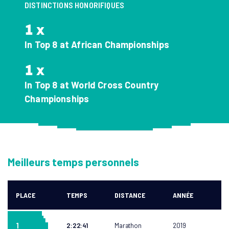
DISTINCTIONS HONORIFIQUES
DÉCOUVREZ LE GABON
REJOIGNEZ-NOUS
1 x
In Top 8 at African Championships
1 x
In Top 8 at World Cross Country
Championships
Meilleurs temps personnels
PLACE
TEMPS
DISTANCE
ANNÉE
1
2:22:41
Marathon
2019