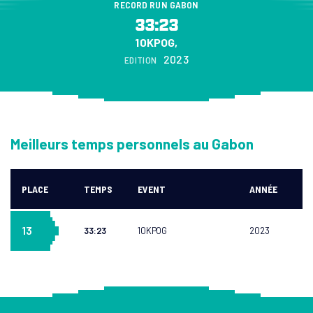
RECORD RUN GABON
33:23
10KPOG,
2023
EDITION
Meilleurs temps personnels au Gabon
PLACE
TEMPS
EVENT
ANNÉE
10KPOG
RÉSULTATS
13
33:23
10KPOG
2023
COURSES
ELITE
10KM
PARTENAIRES
Kids Run 3KM
MÉDIAS
CONTACT