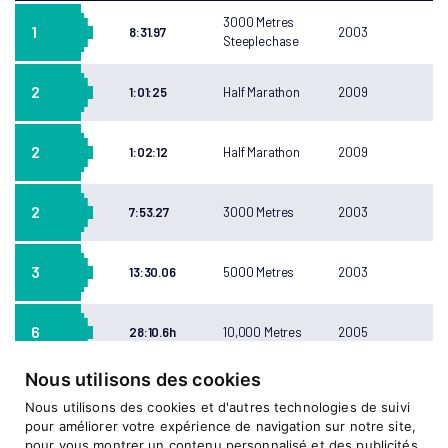
3000 Metres
1
8:31.97
2003
Steeplechase
2
1:01:25
Half Marathon
2009
2
1:02:12
Half Marathon
2009
2
7:53.27
3000 Metres
2003
3
13:30.06
5000 Metres
2003
6
28:10.6h
10,000 Metres
2005
Nous utilisons des cookies
7
28:10.56
10,000 Metres
2009
Nous utilisons des cookies et d'autres technologies de suivi
pour améliorer votre expérience de navigation sur notre site,
pour vous montrer un contenu personnalisé et des publicités