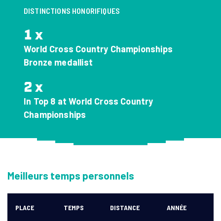
FAQ
DISTINCTIONS HONORIFIQUES
DÉCOUVREZ LE GABON
1 x
REJOIGNEZ-NOUS
World Cross Country Championships
Bronze medallist
2 x
In Top 8 at World Cross Country
Championships
Meilleurs temps personnels
PLACE
TEMPS
DISTANCE
ANNÉE