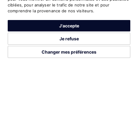
8
28:15.66
10,000 Metres
2008
ciblées, pour analyser le trafic de notre site et pour
comprendre la provenance de nos visiteurs.
15
28:06.62
10,000 Metres
2005
J'accepte
17
13:22.85
5000 Metres
2004
Je refuse
Changer mes préférences
2026©Run Gabon
Mentions légales
Préférences cookies
PROFIL COMPLETE SUR
DÉCOUVREZ AUSSI CES ATHLÈTES
LISTE COMPLÈTE